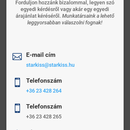
Forduljon hozzánk bizalommal, legyen szó
egyedi kérdésről vagy akár egy egyedi
árajánlat kéréséről.
Munkatársaink a lehető
leggyorsabban válaszolni fognak!
E-mail cím

starkiss@starkiss.hu
Telefonszám

+36 23 428 264
Telefonszám

+36 23 428 265