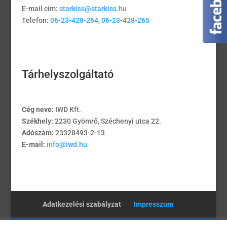
E-mail cím:
starkiss@starkiss.hu
Telefon:
06-23-428-264
,
06-23-428-265
Tárhelyszolgáltató
Cég neve:
IWD Kft.
Székhely:
2230 Gyömrő, Széchenyi utca 22.
Adószám:
23328493-2-13
E-mail:
info@iwd.hu
Adatkezelési szabályzat
Impresszum