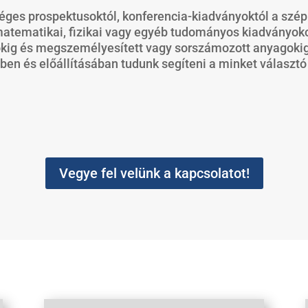
céges prospektusoktól, konferencia-kiadványoktól a szépir
matematikai, fizikai vagy egyéb tudományos kiadványokon
ökig és megszemélyesített vagy sorszámozott anyagokig
en és előállításában tudunk segíteni a minket választó
Vegye fel velünk a kapcsolatot!