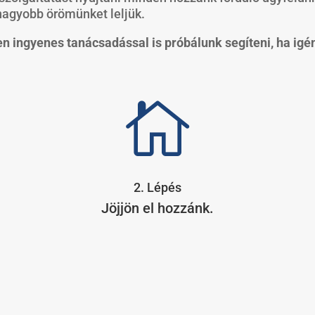
nagyobb örömünket leljük.
 ingyenes tanácsadással is próbálunk segíteni, ha igé

2. Lépés
Jöjjön el hozzánk.