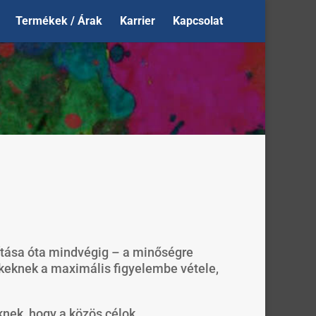
Termékek / Árak
Karrier
Kapcsolat
tása óta m
indvégig – a minőségre
ekeknek a maximális figyelembe vétele,
knek, hogy a közös célok