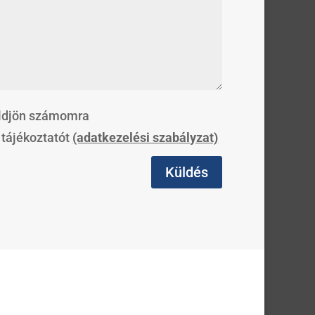
üldjön számomra
tájékoztatót
(adatkezelési szabályzat)
Küldés