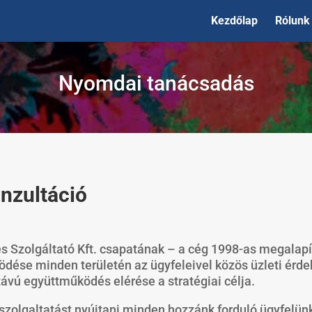
Kezdőlap
Rólunk
Nyomdai tanácsadás
nzultáció
 Szolgáltató Kft.
csapatának – a cég
1998-as
megalapí
ödése minden területén az ügyfeleivel közös üzleti érd
ávú együttműködés elérése a stratégiai célja.
zolgaltatást nyújtani minden hozzánk forduló ügyfelün