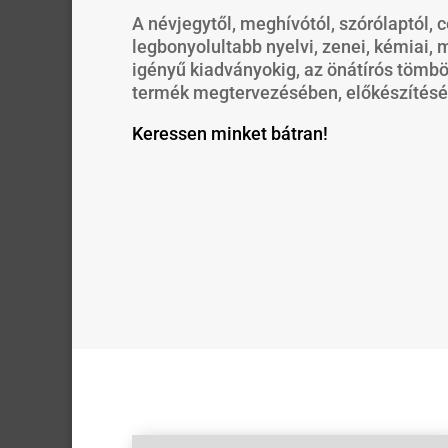
A névjegytől, meghívótól, szórólaptól, 
legbonyolultabb nyelvi, zenei, kémiai, 
igényű kiadványokig, az önátírós tömb
termék megtervezésében, előkészítéséb
Keressen minket bátran!