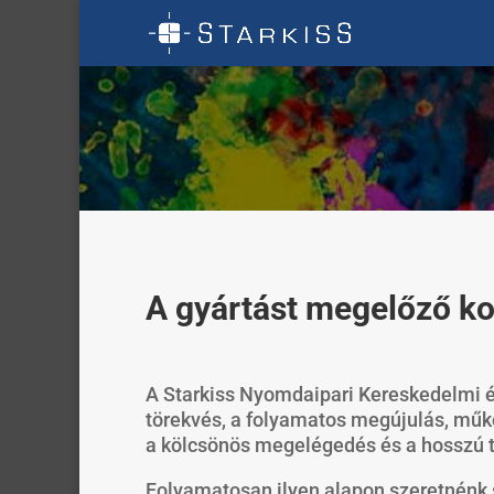
A gyártást megelőző ko
A
Starkiss
Nyomdaipari Kereskedelmi és
törekvés, a folyamatos megújulás, műk
a kölcsönös megelégedés és a hosszú t
Folyamatosan ilyen alapon szeretnénk s