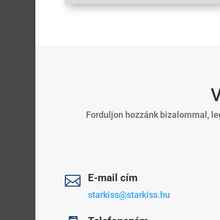
V
Forduljon hozzánk bizalommal, leg
E-mail cím

starkiss@starkiss.hu